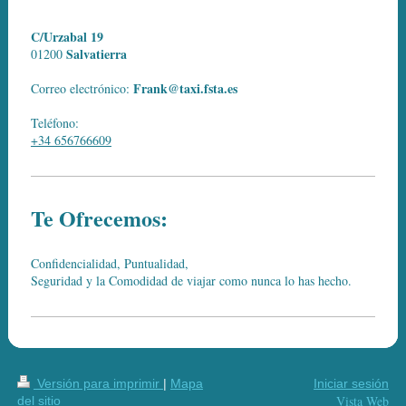
C/Urzabal 19
Salvatierra
01200
Frank@taxi.fsta.es
Correo electrónico:
Teléfono:
+34 656766609
Te Ofrecemos:
Confidencialidad, Puntualidad,
Seguridad y la Comodidad de viajar como nunca lo has hecho.
Versión para imprimir
|
Mapa
Iniciar sesión
Vista Web
del sitio